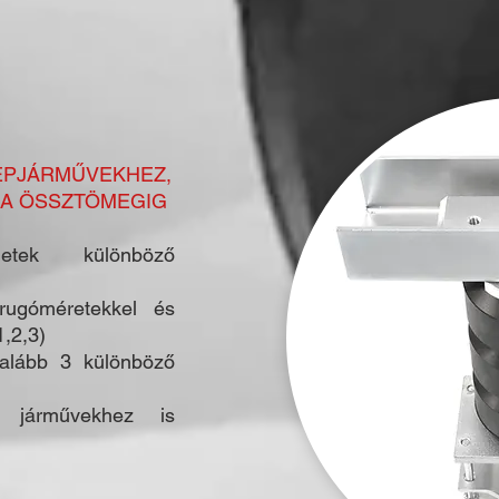
ÉPJÁRMŰVEKHEZ,
NA ÖSSZTÖMEGIG
letek különböző
rugóméretekkel és
1,2,3)
galább 3 különböző
s járművekhez is