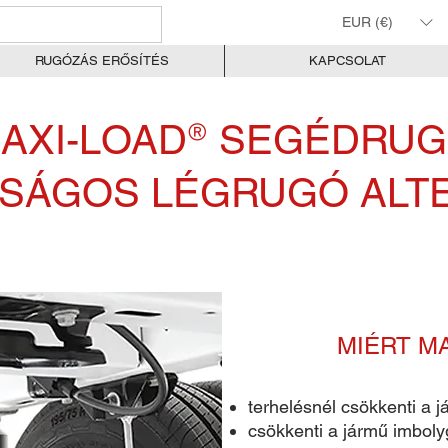
EUR (€)
RUGÓZÁS ERŐSÍTÉS
KAPCSOLAT
®
AXI-LOAD
SEGÉDRU
ASÁGOS LÉGRUGÓ ALTE
MIÉRT M
terhelésnél csökkenti a j
csökkenti a jármű imboly