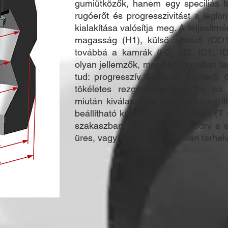
gumiütközők, hanem egy speciliás fa
rugóerőt és progresszivitást a legf
kialakítása valósítja meg. A teljesítm
magasság (H1), külső átmérő (OD1
továbbá a kamrák (H2, H3, ID1, I
olyan jellemzők, melyeket egyetlen l
tud: progresszív (változó) rugóerő, ö
tökéletes rezgésszigetelés. De 
miután kiválasztotta a járművéhez i
beállítható különböző távtartókkal (T
szakaszban) kezdjen el működni a s
üres, vagy ha a jármű félig van terhelv