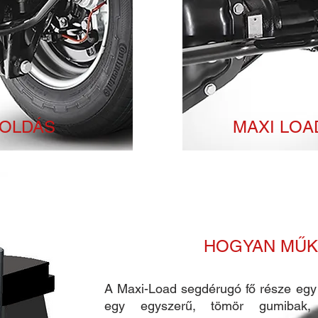
GOLDÁS
MAXI LO
HOGYAN MŰK
A Maxi-Load segdérugó fő része egy
egy egyszerű, tömör gumibak