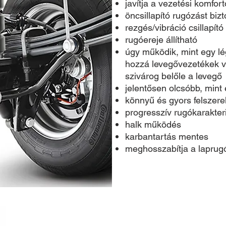
javítja a vezetési komfort
öncsillapító rugózást bizt
rezgés/vibráció csillapító
rugóereje állítható
úgy működik, mint egy l
hozzá levegővezetékek 
szivárog belőle a levegő
jelentősen olcsóbb, mint
könnyű és gyors felszere
progresszív rugókarakteri
halk működés
karbantartás mentes
meghosszabítja a laprugó