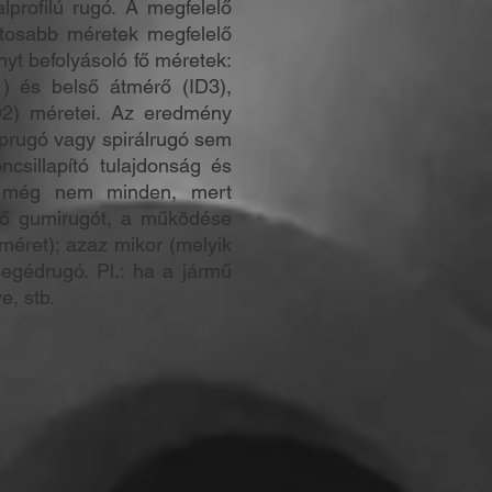
lprofilú rugó. A megfelelő
ontosabb méretek megfelelő
ényt befolyásoló fő méretek:
) és belső átmérő (ID3),
D2) méretei. Az eredmény
aprugó vagy spirálrugó sem
ncsillapító tulajdonság és
ez még nem minden, mert
llő gumirugót, a működése
 méret); azaz mikor (melyik
egédrugó. Pl.: ha a jármű
e, stb.