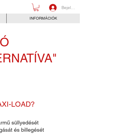
Bejelentkezés
INFORMÁCIÓK
GÓ
RNATÍVA"
AXI-LOAD?
ármű süllyedését
gását és billegését