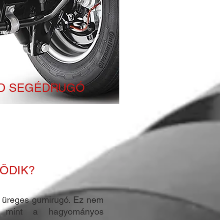
AD SEGÉDRUGÓ
ÖDIK?
 üreges gumirugó. Ez nem
, mint a hagyományos