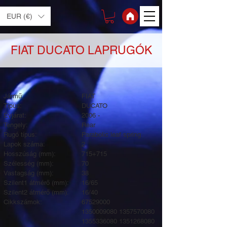
EUR (€)
FIAT DUCATO LAPRUGÓK
Jármű:
FIAT
Típus:
DUCATO
Évjárat:
2006 -
Tengely:
Rear
Rugó típus:
Parabolic leaf spring
Lapok száma:
2
Hosszúság (mm):
715+715
Szélesség (mm):
70
Vastagság (mm):
38
Szilent1 átmérő (mm):
16/65
Szilent2 átmérő (mm):
16/40
Cikkszámok:
67529000
1350009080
1357570080
1355336080
1351268080