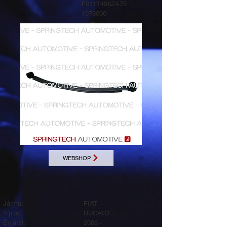
F011T498ZA75
1073000
WEBSHOP
Jármű:
FIAT
Típus:
DUCATO
Évjárat:
2006 -