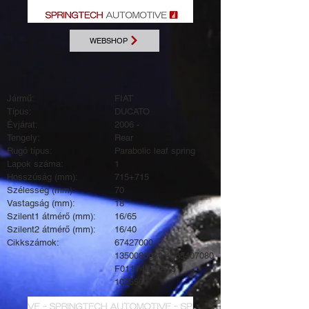
WEBSHOP
Jármű:
FIAT
Típus:
DUCATO
Évjárat:
2006 -
Tengely:
Rear
Rugó típus:
Parabolic leaf spring
Lapok száma:
1
Hosszúság (mm):
715+715
Szélesség (mm):
70
Vastagság (mm):
18
Szilent1 átmérő (mm):
16/65
Szilent2 átmérő (mm):
16/40
Cikkszámok:
67427000
1350080080
1365407080
F011T494ZA75
1075500