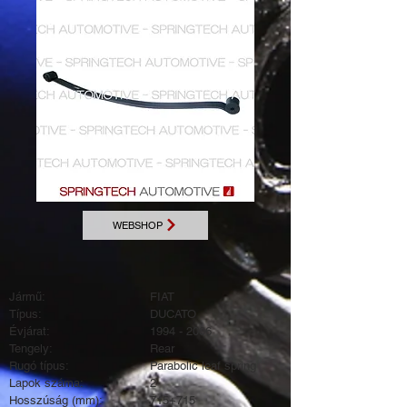
WEBSHOP
Jármű:
FIAT
Típus:
DUCATO
Évjárat:
1994 - 2006
Tengely:
Rear
Rugó típus:
Parabolic leaf spring
Lapok száma:
2
Hosszúság (mm):
715+715