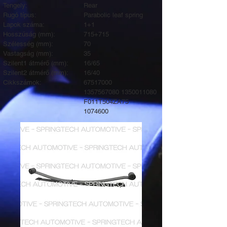
Tengely:
Rear
Rugó típus:
Parabolic leaf spring
Lapok száma:
1+1
Hosszúság (mm):
715+715
Szélesség (mm):
70
Vastagság (mm):
35
Szilent1 átmérő (mm):
16/65
Szilent2 átmérő (mm):
16/40
Cikkszámok:
67517000
1357567080
1350011080
F011T504ZA75
1074600