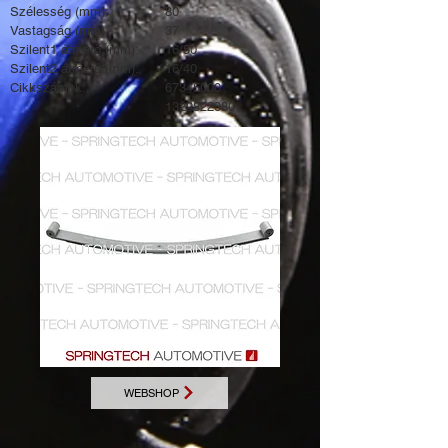
Szélesség (mm):
80
Vastagság (mm):
37
Szilent1 átmérő (mm):
16/50
Szilent2 átmérő (mm):
16/40
Cikkszámok:
67345000
1329822080
WEBSHOP