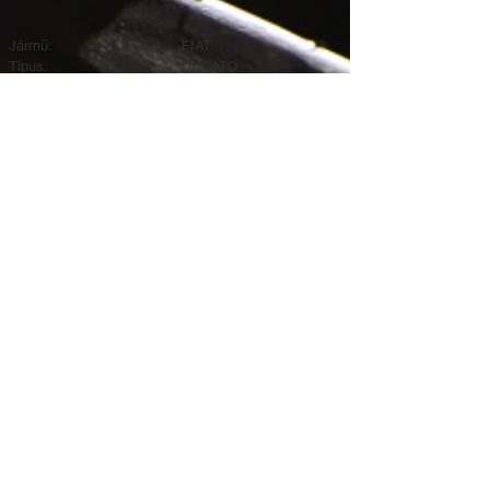
Jármű:
FIAT
Típus:
DUCATO
Évjárat:
1994 - 2006
Tengely:
Rear
Rugó típus:
Parabolic leaf spring
Lapok száma:
1
Hosszúság (mm):
715+715
Szélesség (mm):
80
Vastagság (mm):
17
Szilent1 átmérő (mm):
16/50
Szilent2 átmérő (mm):
16/40
Cikkszámok:
67331700
1329806080
67433000
1074200