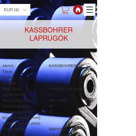
EUR (€)
KASSBOHRER
LAPRUGÓK
Jármű:
KASSBOHRER
Típus:
Évjárat:
Tengely:
Rugó típus:
Parabolic leaf spring
Lapok száma:
3
Hosszúság (mm):
605 + 680
Szélesség (mm):
90
Vastagság (mm):
87
Szilent1 átmérő (mm):
Szilent2 átmérő (mm):
Cikkszámok:
69925000
82311610000