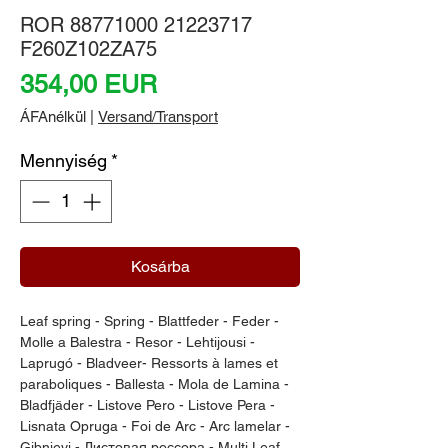
ROR 88771000 21223717
F260Z102ZA75
Ár
354,00 EUR
ÁFAnélkül
|
Versand/Transport
Mennyiség
*
Kosárba
Leaf spring - Spring - Blattfeder - Feder - 
Molle a Balestra - Resor - Lehtijousi - 
Laprugó - Bladveer- Ressorts à lames et 
paraboliques - Ballesta - Mola de Lamina - 
Bladfjäder - Listove Pero - Listove Pera - 
Lisnata Opruga - Foi de Arc - Arc lamelar - 
Gibnjevi - Листовая рессора - Multi Leaf 