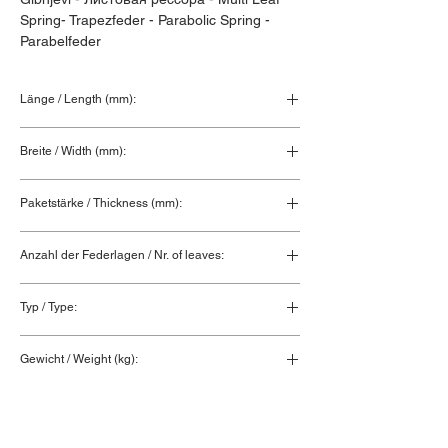
Spring- Trapezfeder - Parabolic Spring - 
Parabelfeder
Länge / Length (mm):
575+470
Breite / Width (mm):
100
Paketstärke / Thickness (mm):
107
Anzahl der Federlagen / Nr. of leaves:
2
Typ / Type:
Lenkerfeder / Airlink
Gewicht / Weight (kg):
42