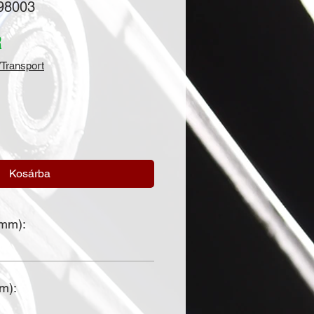
98003
Ár
R
Transport
Kosárba
(mm):
mm):