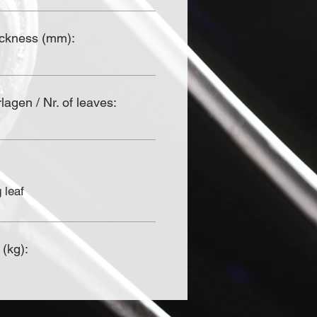
ickness (mm):
agen / Nr. of leaves:
 leaf
 (kg):