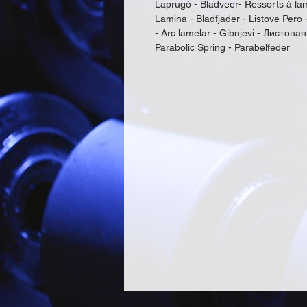
Laprugó - Bladveer- Ressorts à lam
Lamina - Bladfjäder - Listove Pero 
- Arc lamelar - Gibnjevi - Листовая
Parabolic Spring - Parabelfeder