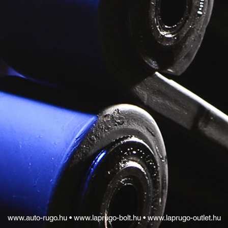
www.auto-rugo.hu •
www.laprugo-bolt.hu
• www.laprugo-outlet.hu