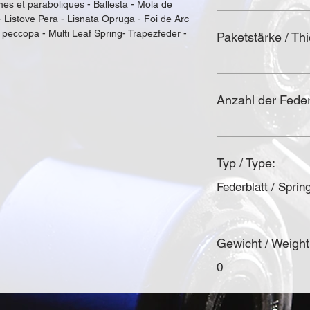
es et paraboliques - Ballesta - Mola de 
- Listove Pera - Lisnata Opruga - Foi de Arc 
 рессора - Multi Leaf Spring- Trapezfeder - 
Paketstärke / Th
Anzahl der Federl
Typ / Type:
Federblatt / Spring
Gewicht / Weight
0