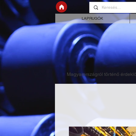
LAPRUGÓK
Magyarországról történő érdeklő