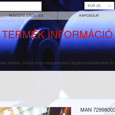
EUR (€)
RUGÓZÁS ERŐSÍTÉS
KAPCSOLAT
TERMÉK INFORMÁCIÓ
dés esetén, kérjük
hívja magyarnyelvű ügyfélszolgálatunkat (H-
MAN 7299800