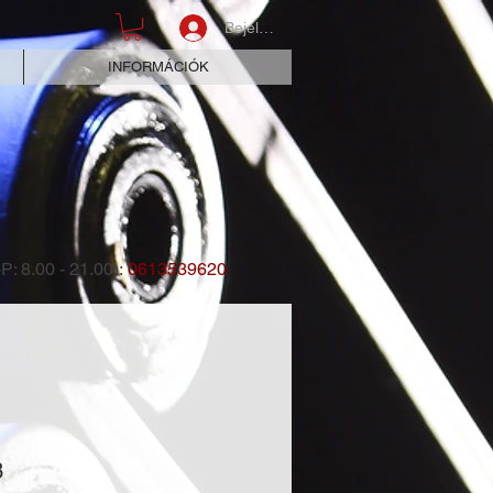
Bejelentkezés
INFORMÁCIÓK
P: 8.00 - 21.00):
0613539620
3