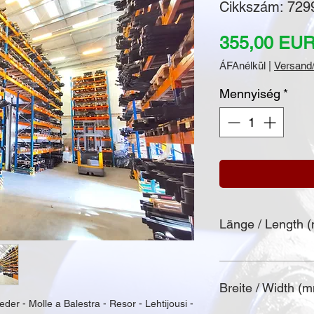
Cikkszám: 729
355,00 EU
ÁFAnélkül
|
Versand/
Mennyiség
*
Länge / Length 
Breite / Width (
eder - Molle a Balestra - Resor - Lehtijousi - 