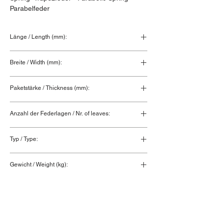
Parabelfeder
Länge / Length (mm):
840+840
Breite / Width (mm):
100
Paketstärke / Thickness (mm):
130
Anzahl der Federlagen / Nr. of leaves:
5
Typ / Type:
Hinterfeder / Rear spring
Gewicht / Weight (kg):
100