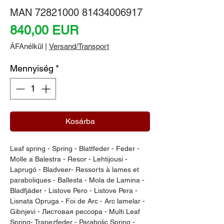
MAN 72821000 81434006917
Ár
840,00 EUR
ÁFAnélkül
|
Versand/Transport
Mennyiség
*
Kosárba
Leaf spring - Spring - Blattfeder - Feder - 
Molle a Balestra - Resor - Lehtijousi - 
Laprugó - Bladveer- Ressorts à lames et 
paraboliques - Ballesta - Mola de Lamina - 
Bladfjäder - Listove Pero - Listove Pera - 
Lisnata Opruga - Foi de Arc - Arc lamelar - 
Gibnjevi - Листовая рессора - Multi Leaf 
Spring- Trapezfeder - Parabolic Spring - 