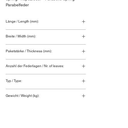
Parabelfeder
Länge / Length (mm):
Breite / Width (mm):
75
Paketstärke / Thickness (mm):
Anzahl der Federlagen / Nr. of leaves:
1
Typ / Type:
Lenkerfeder / Airlink
Gewicht / Weight (kg):
35