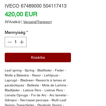
IVECO 67489000 504117413
Ár
420,00 EUR
ÁFAnélkül
|
Versand/Transport
Mennyiség
*
Kosárba
Leaf spring - Spring - Blattfeder - Feder - 
Molle a Balestra - Resor - Lehtijousi - 
Laprugó - Bladveer- Ressorts à lames et 
paraboliques - Ballesta - Mola de Lamina - 
Bladfjäder - Listove Pero - Listove Pera - 
Lisnata Opruga - Foi de Arc - Arc lamelar - 
Gibnjevi - Листовая рессора - Multi Leaf 
Spring- Trapezfeder - Parabolic Spring - 