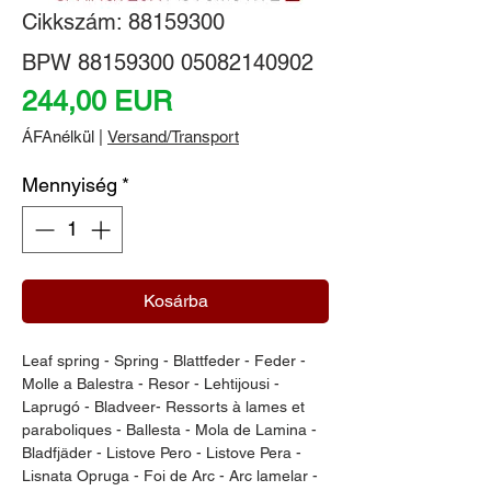
Cikkszám: 88159300
BPW 88159300 05082140902
Ár
244,00 EUR
ÁFAnélkül
|
Versand/Transport
Mennyiség
*
Kosárba
Leaf spring - Spring - Blattfeder - Feder - 
Molle a Balestra - Resor - Lehtijousi - 
Laprugó - Bladveer- Ressorts à lames et 
paraboliques - Ballesta - Mola de Lamina - 
Bladfjäder - Listove Pero - Listove Pera - 
Lisnata Opruga - Foi de Arc - Arc lamelar - 