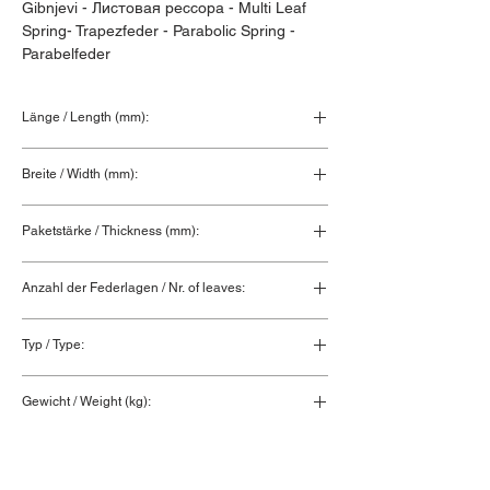
Gibnjevi - Листовая рессора - Multi Leaf 
Spring- Trapezfeder - Parabolic Spring - 
Parabelfeder
Länge / Length (mm):
Breite / Width (mm):
70
Paketstärke / Thickness (mm):
56
Anzahl der Federlagen / Nr. of leaves:
1
Typ / Type:
Anhänger / Trailer spring
Gewicht / Weight (kg):
29