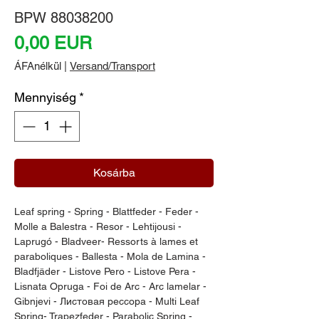
BPW 88038200
Ár
0,00 EUR
ÁFAnélkül
|
Versand/Transport
Mennyiség
*
Kosárba
Leaf spring - Spring - Blattfeder - Feder - 
Molle a Balestra - Resor - Lehtijousi - 
Laprugó - Bladveer- Ressorts à lames et 
paraboliques - Ballesta - Mola de Lamina - 
Bladfjäder - Listove Pero - Listove Pera - 
Lisnata Opruga - Foi de Arc - Arc lamelar - 
Gibnjevi - Листовая рессора - Multi Leaf 
Spring- Trapezfeder - Parabolic Spring - 