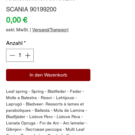
SCANIA 90199200
Preis
0,00 €
exkl. MwSt.
|
Versand/Transport
Anzahl
*
In den Warenkorb
Leaf spring - Spring - Blattfeder - Feder - 
Molle a Balestra - Resor - Lehtijousi - 
Laprugó - Bladveer- Ressorts à lames et 
paraboliques - Ballesta - Mola de Lamina - 
Bladfjäder - Listove Pero - Listove Pera - 
Lisnata Opruga - Foi de Arc - Arc lamelar - 
Gibnjevi - Листовая рессора - Multi Leaf 