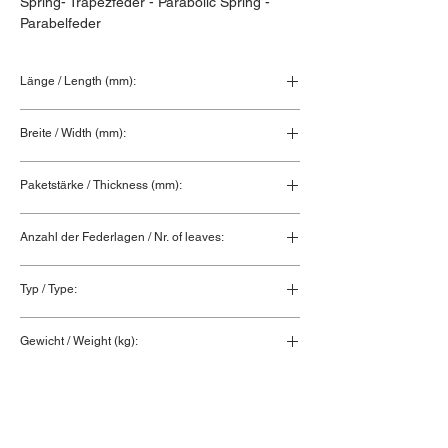
Spring- Trapezfeder - Parabolic Spring - 
Parabelfeder
Länge / Length (mm):
Breite / Width (mm):
Paketstärke / Thickness (mm):
Anzahl der Federlagen / Nr. of leaves:
Typ / Type:
Gewicht / Weight (kg):
0