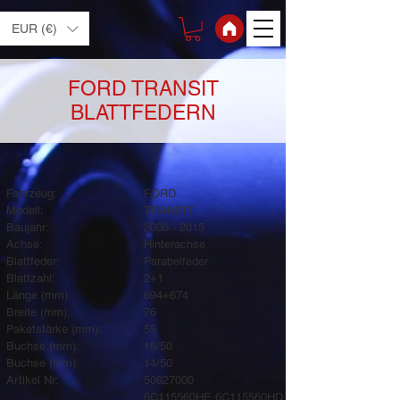
EUR (€)
FORD TRANSIT
BLATTFEDERN
Fahrzeug:
FORD
Modell:
TRANSIT
Baujahr:
2006 - 2015
Achse:
Hinterachse
Blattfeder:
Parabelfeder
Blattzahl:
2+1
Länge (mm):
694+674
Breite (mm):
76
Paketstärke (mm):
55
Buchse (mm):
16/50
Buchse (mm):
14/50
Artikel Nr:
50627000
6C115560HE 6C115560HD