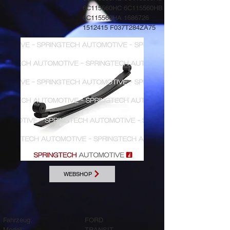
6C115560HC 6C115560HB
6C115560HA
1686726
1512415
F037T284ZA75
WEBSHOP
Fahrzeug:
FORD
Modell:
TRANSIT