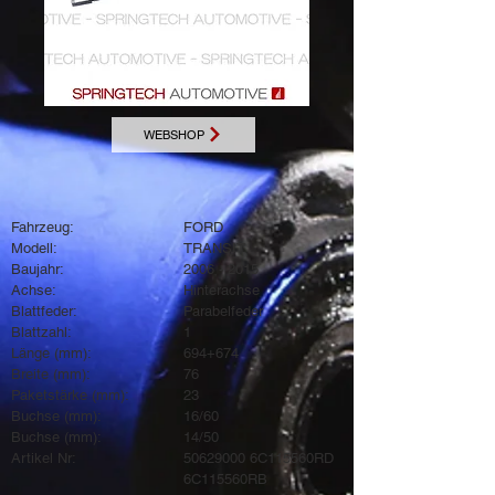
WEBSHOP
Fahrzeug:
FORD
Modell:
TRANSIT
Baujahr:
2006 - 2015
Achse:
Hinterachse
Blattfeder:
Parabelfeder
Blattzahl:
1
Länge (mm):
694+674
Breite (mm):
76
Paketstärke (mm):
23
Buchse (mm):
16/60
Buchse (mm):
14/50
Artikel Nr:
50629000
6C115560RD
6C115560RB