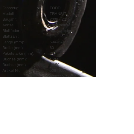
Fahrzeug:
FORD
Modell:
TRANSIT
Baujahr:
2006 - 2015
Achse:
Hinterachse
Blattfeder:
Parabelfeder
Blattzahl:
1
Länge (mm):
694+674
Breite (mm):
60
Paketstärke (mm):
24
Buchse (mm):
16/60
Buchse (mm):
14/50
Artikel Nr:
50611000
1482229 1721779
1686711
6C115560BE
6C115560BD
6C115560BC
6C115560BB
6C115560BA
F037T292ZA75
9802600