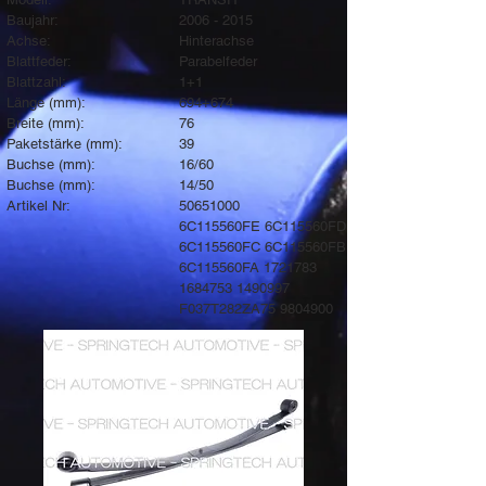
Baujahr:
2006 - 2015
Achse:
Hinterachse
Blattfeder:
Parabelfeder
Blattzahl:
1+1
Länge (mm):
694+674
Breite (mm):
76
Paketstärke (mm):
39
Buchse (mm):
16/60
Buchse (mm):
14/50
Artikel Nr:
50651000
6C115560FE 6C115560FD
6C115560FC 6C115560FB
6C115560FA
1721783
1684753
1490997
F037T282ZA75
9804900