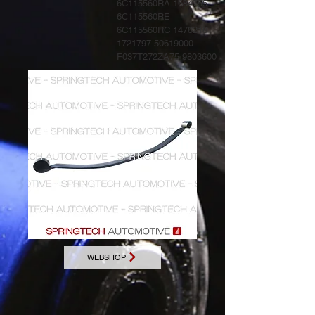
6C115560RA
1684755
6C115560RE
6C115560RC
1478218
1721797
50619000
F037T272ZA75
9803600
WEBSHOP