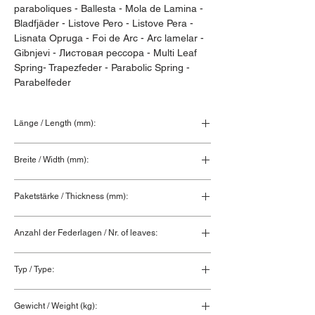
paraboliques - Ballesta - Mola de Lamina - 
Bladfjäder - Listove Pero - Listove Pera - 
Lisnata Opruga - Foi de Arc - Arc lamelar - 
Gibnjevi - Листовая рессора - Multi Leaf 
Spring- Trapezfeder - Parabolic Spring - 
Parabelfeder
Länge / Length (mm):
910+715
Breite / Width (mm):
90
Paketstärke / Thickness (mm):
100
Anzahl der Federlagen / Nr. of leaves:
4
Typ / Type:
Vorderfeder / Front spring
Gewicht / Weight (kg):