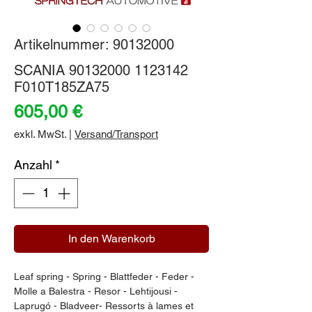
Artikelnummer: 90132000
SCANIA 90132000 1123142
F010T185ZA75
Preis
605,00 €
exkl. MwSt.
|
Versand/Transport
Anzahl
*
In den Warenkorb
Leaf spring - Spring - Blattfeder - Feder - 
Molle a Balestra - Resor - Lehtijousi - 
Laprugó - Bladveer- Ressorts à lames et 