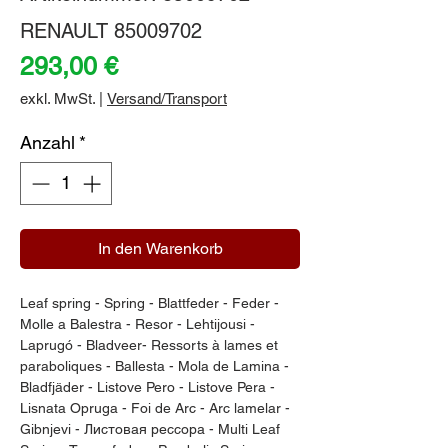
RENAULT 85009702
Preis
293,00 €
exkl. MwSt.
|
Versand/Transport
Anzahl
*
In den Warenkorb
Leaf spring - Spring - Blattfeder - Feder - 
Molle a Balestra - Resor - Lehtijousi - 
Laprugó - Bladveer- Ressorts à lames et 
paraboliques - Ballesta - Mola de Lamina - 
Bladfjäder - Listove Pero - Listove Pera - 
Lisnata Opruga - Foi de Arc - Arc lamelar - 
Gibnjevi - Листовая рессора - Multi Leaf 