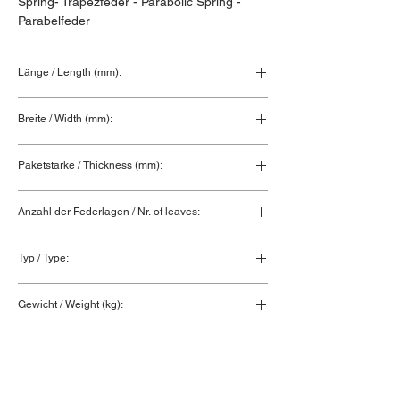
Spring- Trapezfeder - Parabolic Spring - 
Parabelfeder
Länge / Length (mm):
Breite / Width (mm):
Paketstärke / Thickness (mm):
Anzahl der Federlagen / Nr. of leaves:
Typ / Type:
Gewicht / Weight (kg):
0