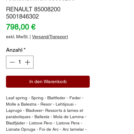
RENAULT 85008200
5001846302
Preis
798,00 €
exkl. MwSt.
|
Versand/Transport
Anzahl
*
In den Warenkorb
Leaf spring - Spring - Blattfeder - Feder - 
Molle a Balestra - Resor - Lehtijousi - 
Laprugó - Bladveer- Ressorts à lames et 
paraboliques - Ballesta - Mola de Lamina - 
Bladfjäder - Listove Pero - Listove Pera - 
Lisnata Opruga - Foi de Arc - Arc lamelar - 