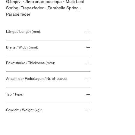
Gibnjevi - Листовая рессора - Multi Leaf 
Spring- Trapezfeder - Parabolic Spring - 
Parabelfeder
Länge / Length (mm):
820+820
Breite / Width (mm):
90
Paketstärke / Thickness (mm):
124
Anzahl der Federlagen / Nr. of leaves:
10
Typ / Type:
Vorderfeder / Front spring
Gewicht / Weight (kg):
95