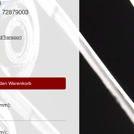
3
: 72879003
is
d/Transport
 den Warenkorb
(mm):
mm):