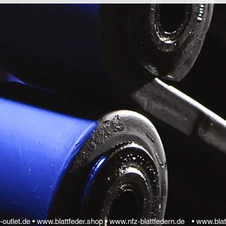
-outlet.de •
www.blattfeder.shop •
www.nfz-blattfedern.de
•
www.blat