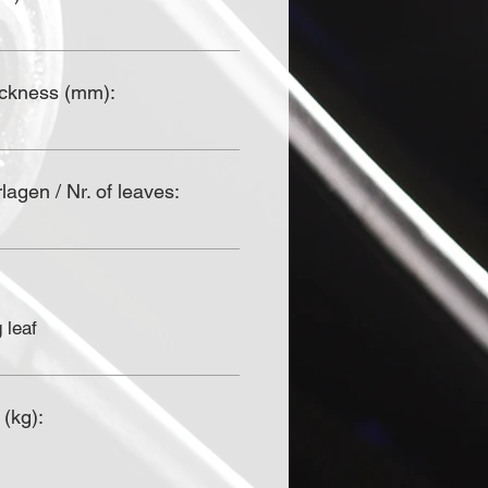
ickness (mm):
agen / Nr. of leaves:
 leaf
 (kg):