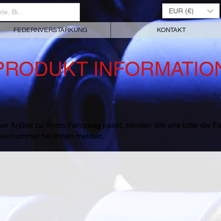
EUR (€)
FEDERNVERSTÄRKUNG
KONTAKT
PRODUKT INFORMATIO
er Artikel zu Ihrem Fahrzeug passt, senden Sie uns bitte die 
rtikelnummer bei Ihnen melden.