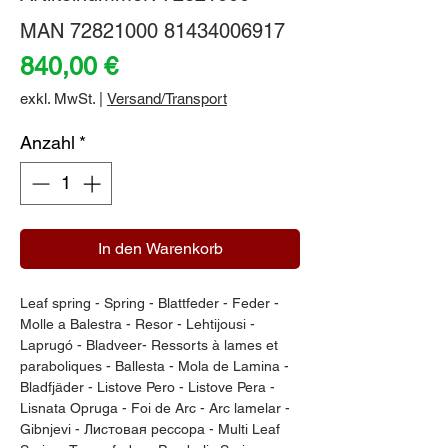
MAN 72821000 81434006917
Preis
840,00 €
exkl. MwSt.
|
Versand/Transport
Anzahl
*
In den Warenkorb
Leaf spring - Spring - Blattfeder - Feder - 
Molle a Balestra - Resor - Lehtijousi - 
Laprugó - Bladveer- Ressorts à lames et 
paraboliques - Ballesta - Mola de Lamina - 
Bladfjäder - Listove Pero - Listove Pera - 
Lisnata Opruga - Foi de Arc - Arc lamelar - 
Gibnjevi - Листовая рессора - Multi Leaf 