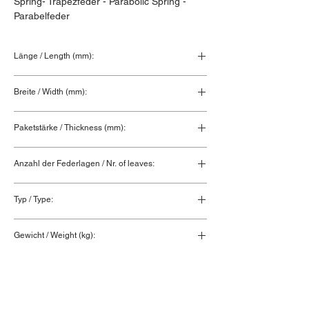
Spring- Trapezfeder - Parabolic Spring - 
Parabelfeder
Länge / Length (mm):
840+840
Breite / Width (mm):
100
Paketstärke / Thickness (mm):
130
Anzahl der Federlagen / Nr. of leaves:
5
Typ / Type:
Hinterfeder / Rear spring
Gewicht / Weight (kg):
100