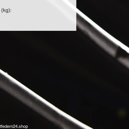
 (kg):
tfedern24.shop