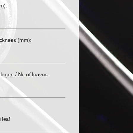
mm):
ickness (mm):
agen / Nr. of leaves:
 leaf