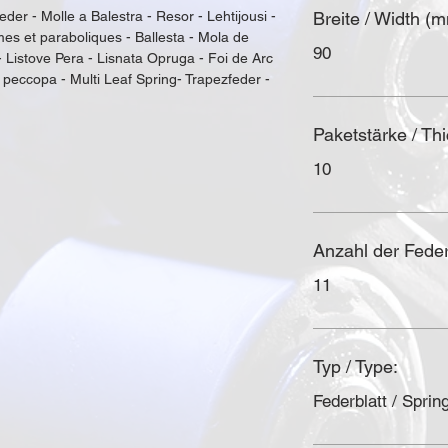
eder - Molle a Balestra - Resor - Lehtijousi - 
Breite / Width (
es et paraboliques - Ballesta - Mola de 
90
- Listove Pera - Lisnata Opruga - Foi de Arc 
 рессора - Multi Leaf Spring- Trapezfeder - 
Paketstärke / Th
10
Anzahl der Federl
11
Typ / Type:
Federblatt / Spring