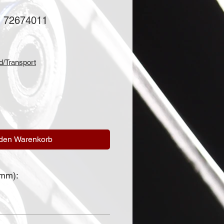
1
: 72674011
is
d/Transport
 den Warenkorb
(mm):