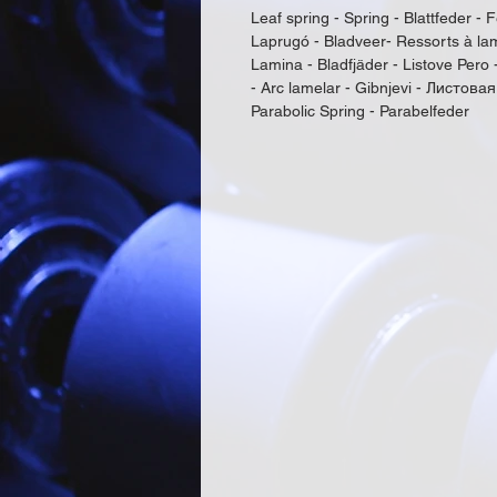
Leaf spring - Spring - Blattfeder - F
Laprugó - Bladveer- Ressorts à lam
Lamina - Bladfjäder - Listove Pero 
- Arc lamelar - Gibnjevi - Листовая
Parabolic Spring - Parabelfeder