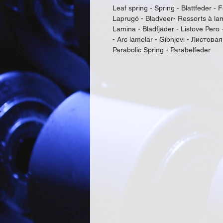
Leaf spring - Spring - Blattfeder - F
Laprugó - Bladveer- Ressorts à lam
Lamina - Bladfjäder - Listove Pero 
- Arc lamelar - Gibnjevi - Листовая
Parabolic Spring - Parabelfeder