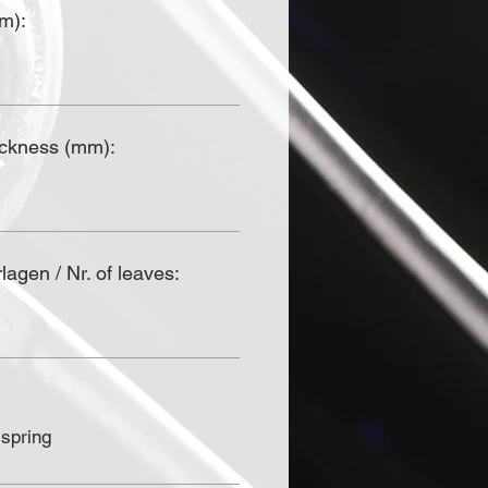
mm):
ickness (mm):
agen / Nr. of leaves:
 spring