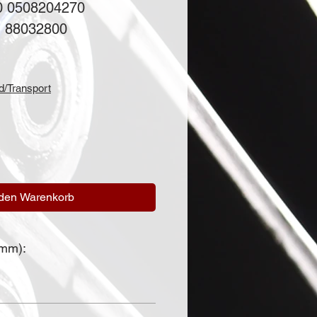
 0508204270
: 88032800
is
d/Transport
 den Warenkorb
(mm):