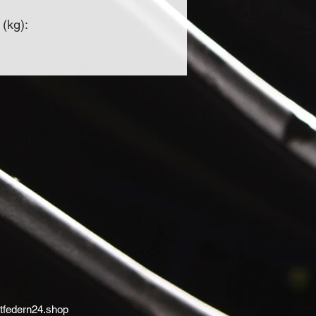
 (kg):
tfedern24.shop