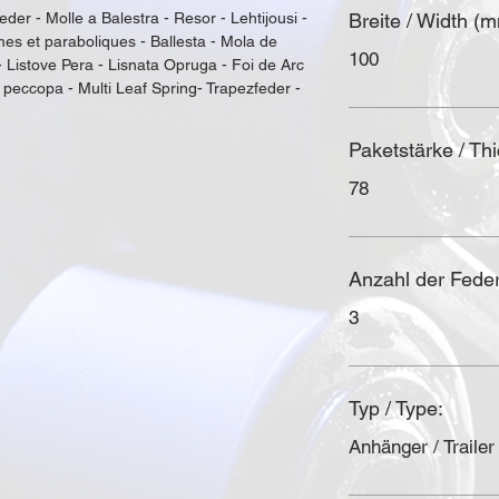
eder - Molle a Balestra - Resor - Lehtijousi - 
Breite / Width (
es et paraboliques - Ballesta - Mola de 
100
- Listove Pera - Lisnata Opruga - Foi de Arc 
 рессора - Multi Leaf Spring- Trapezfeder - 
Paketstärke / Th
78
Anzahl der Federl
3
Typ / Type:
Anhänger / Trailer