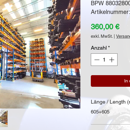
BPW 88032800
Artikelnummer
Pre
360,00 €
exkl. MwSt.
|
Versan
Anzahl
*
In
Länge / Length 
605+605